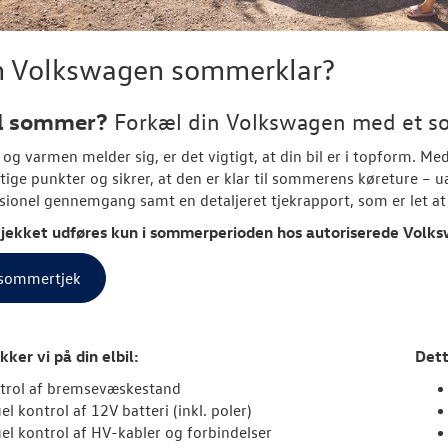
in Volkswagen sommerklar?
il sommer?
Forkæl din
Volkswagen
med et s
 og varmen melder sig, er det vigtigt, at din bil er i topform. Me
tige punkter og sikrer, at den er klar til sommerens køreture – uan
sionel gennemgang samt en detaljeret tjekrapport, som er let at 
ekket udføres kun i sommerperioden hos autoriserede
Volks
sommertjek
kker vi på din elbil:
Dett
trol af bremsevæskestand
el kontrol af 12V batteri (inkl. poler)
uel kontrol af HV-kabler og forbindelser