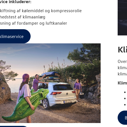
ice inkluderer:
kiftning af kølemiddel og kompressorolie
hedstest af klimaanlæg
sning af fordamper og luftkanaler
klimaservice
Kl
Over
klim
klim
Klim
B