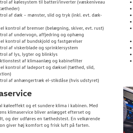
trol af kølesystem til batteri/inverter (væskeniveau
tætheder)
rol af dæk – mønster, slid og tryk (inkl. evt. dæk-
el kontrol af bremser (belægning, skiver, evt. rust)
trol af undervogn, affjedring og ophæng
uel kontrol af bundskjold og fastgørelser
trol af viskerblade og sprinklersystem
rol af lys, lygter og blinklys
ktionstest af klimaanlæg og kabinefilter
uel kontrol af ladeport og dæksel (tæthed, slid,
ktion)
trol af anhængertræk el-stikdåse (hvis udstyret)
aservice
l køleeffekt og et sundere klima i kabinen. Med
ns klimaservice bliver anlægget efterset og
t, og der udføres en tæthedstest. En velkørende
ion giver høj komfort og frisk luft på farten.