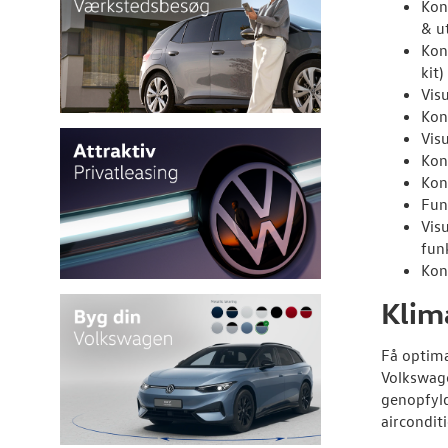
Kon
& u
Kont
kit)
Visu
Kon
Vis
Kon
Kont
Fun
Vis
fun
Kon
Klim
Få optima
Volkswage
genopfyld
aircondit