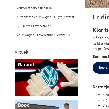
Velkomstpakke til din ID.
Er d
Autoriseret Volkswagen Brugtbilsattest
Hjulskifte Erhvervsbiler
Klar t
Volkswagen Erhvervsbiler Service 5+
Når solen
række vig
en profes
Aktuelt
Sommertj
Book 
Dette tje
Kon
Visu
Vis