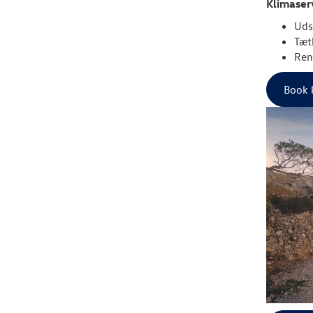
Klimaserv
Uds
Tæt
Ren
Book 