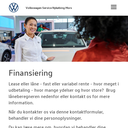
Volkswagen
Toggle
Volkswagen Service Nykøbing Mors
naviga
FORSIDE
BRUGTE BILER
Brugtbilsafdel
Finansiering
Finansiering
Autoriseret V
Lease eller låne - fast eller variabel rente - hvor meget i
Brugtbilsattes
udbetaling - hvor mange ydelser og hvor store? Brug
låneberegneren nedenfor eller kontakt os for mere
TILBEHØR
information.
Når du kontakter os via denne kontaktformular,
VÆRKSTED
behandler vi dine personoplysninger.
Du kan læse mere om, hvordan vi behandler dine
RESERVEDELE