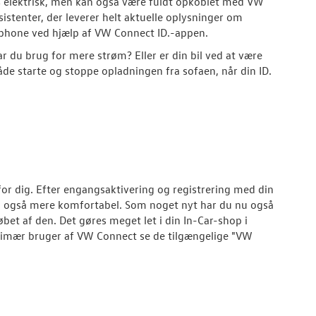
% elektrisk, men kan også være fuldt opkoblet med VW
stenter, der leverer helt aktuelle oplysninger om
rtphone ved hjælp af VW Connect ID.-appen.
r du brug for mere strøm? Eller er din bil ved at være
e starte og stoppe opladningen fra sofaen, når din ID.
for dig. Efter engangsaktivering og registrering med din
 også mere komfortabel. Som noget nyt har du nu også
bet af den. Det gøres meget let i din In-Car-shop i
rimær bruger af VW Connect se de tilgængelige "VW