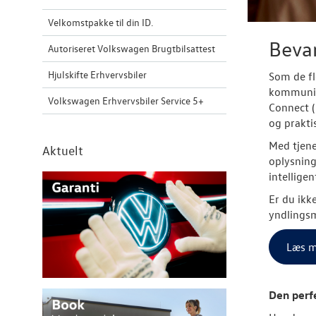
Velkomstpakke til din ID.
Beva
Autoriseret Volkswagen Brugtbilsattest
Hjulskifte Erhvervsbiler
Som de fl
kommunike
Volkswagen Erhvervsbiler Service 5+
Connect (
og prakti
Med tjene
Aktuelt
oplysning
intellige
Er du ikk
yndlingsm
Læs m
Den perfe