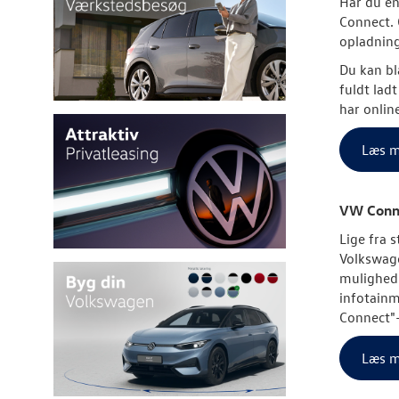
Har du en
Connect. 
opladning
Du kan bl
fuldt lad
har online
Læs m
VW Connec
Lige fra 
Volkswag
mulighed 
infotainm
Connect"-
Læs m