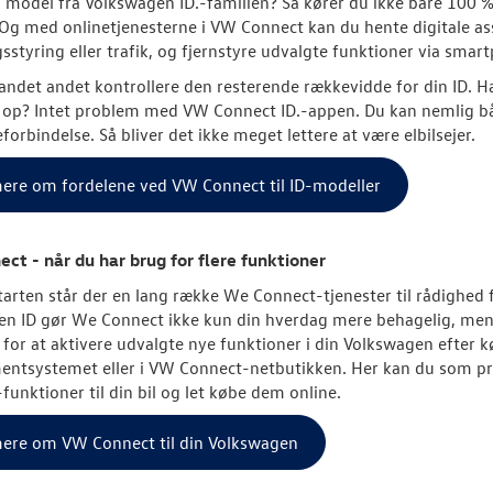
 model fra Volkswagen ID.-familien? Så kører du ikke bare 100 
Og med onlinetjenesterne i VW Connect kan du hente digitale assi
sstyring eller trafik, og fjernstyre udvalgte funktioner via sma
andet andet kontrollere den resterende rækkevidde for din ID. Ha
t op? Intet problem med VW Connect ID.-appen. Du kan nemlig båd
forbindelse. Så bliver det ikke meget lettere at være elbilsejer.
ere om fordelene ved VW Connect til ID-modeller
t - når du har brug for flere funktioner
starten står der en lang række We Connect-tjenester til rådighed 
en ID gør We Connect ikke kun din hverdag mere behagelig, men
for at aktivere udvalgte nye funktioner i din Volkswagen efter kø
entsystemet eller i VW Connect-netbutikken. Her kan du som p
funktioner til din bil og let købe dem online.
ere om VW Connect til din Volkswagen