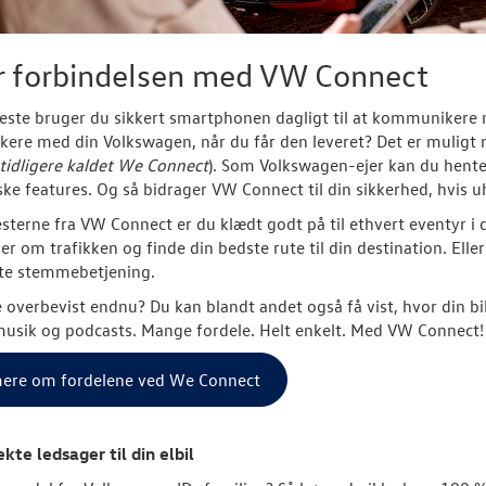
r forbindelsen med VW Connect
este bruger du sikkert smartphonen dagligt til at kommunikere 
re med din Volkswagen, når du får den leveret? Det er muligt 
tidligere kaldet We Connect
). Som Volkswagen-ejer kan du hent
ske features. Og så bidrager VW Connect til din sikkerhed, hvis u
sterne fra VW Connect er du klædt godt på til ethvert eventyr i
er om trafikken og finde din bedste rute til din destination. Ell
nte stemmebetjening.
e overbevist endnu? Du kan blandt andet også få vist, hvor din b
usik og podcasts. Mange fordele. Helt enkelt. Med VW Connect!
ere om fordelene ved We Connect
kte ledsager til din elbil