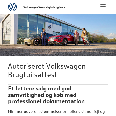
Volkswagen
Toggle
Volkswagen Service Nykøbing Mors
naviga
FORSIDE
BRUGTE BILER
TILBEHØR
VÆRKSTED
Autoriseret Volkswagen
Brugtbilsattest
Bestil tid på 
Koncepter og 
Et lettere salg med god
samvittighed og køb med
Hjulskifte
professionel dokumentation.
Softwareopda
Minimer uoverensstemmelser om bilens stand, fejl og