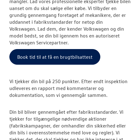
mangler. Lad vores professionelle eksperter tjekke bilen
VW Connect
uanset om du skal sælge eller købe. Vi tilbyder en
grundig gennemgang foretaget af mekanikere, der er
Volkswagen Se
uddannet i fabriksstandarder for netop din
Volkswagen. Lad dem, der kender Volkswagen og din
MinVolkswage
model bedst, se din bil igennem hos en autoriseret
Volkswagen Servicepartner.
Serviceabonn
Book tid til at få en brugtbilsattest
Service Cam
Velkomstpakke 
Vi tjekker din bil på 250 punkter. Efter endt inspektion
Autoriseret V
udleveres en rapport med kommentarer og
Brugtbilsattes
dokumentation, som vi gennemgår sammen.
Hjulskifte Erh
Din bil bliver gennemgået efter fabriksstandarder. Vi
tjekker for tilgængelige nødvendige aktioner
Volkswagen Er
(fabrikskampagner, der omhandler din sikkerhed eller
Service 5+
din bils i overensstemmelse med love og regler). Vi
tjekker det, der skal tjekkes og har ikke interesse i at