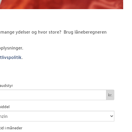
hvor mange ydelser og hvor store? Brug låneberegneren
oplysninger.
tlivspolitik
.
audstyr
kr.
iddel
id i måneder