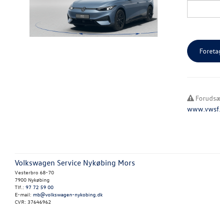
Forudsæt
www.vwsf.d
Volkswagen Service Nykøbing Mors
Vesterbro 68-70
7900 Nykøbing
Tlf.:
97 72 59 00
E-mail:
mb@volkswagen-nykobing.dk
CVR: 37646962