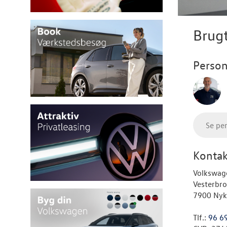
Brugt
Person
Se pe
Kontak
Volkswag
Vesterbr
7900 Nyk
Tlf.:
96 6