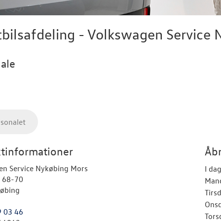
bilsafdeling - Volkswagen Service
ale
rsonalet
tinformationer
Åbn
en Service Nykøbing Mors
I da
o 68-70
Man
øbing
Tirs
Ons
9 03 46
Tors