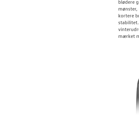
blødere 
mønster, 
kortere 
stabilitet
vinterudr
mærket m