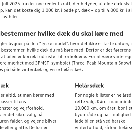
. juli 2025 træder nye regler i kraft, der betyder, at dine dæk sk
jap, kan det koste dig 1.000 kr. i bøde pr. dæk – op til 4.000 kr. 
 lastbiler
 bestemmer hvilke dæk du skal køre med
gler bygger på den “tyske model”, hvor det ikke er faste datoer,
r bestemmer, hvilke dæk du må køre med. Derfor er det førerens 
, at bilen er korrekt udrustet til forholdene. For at være vintereg
ære mærket med 3PMSF-symbolet (Three-Peak Mountain Snowfl
s på både vinterdæk og visse helårsdæk.
dæk
Helårsdæk
ler altid, at man kører med
For nogle bilister er helårs
passer til ens
rette valg. Kører man mind
nster og vejrforhold.
10.000 km. om året, bor i e
 er det sikre valg, når
byområde og har mulighed 
ren falder, og vejene bliver
lade bilen stå ved barske
e eller glatte. De har en
vinterforhold, så kan helår