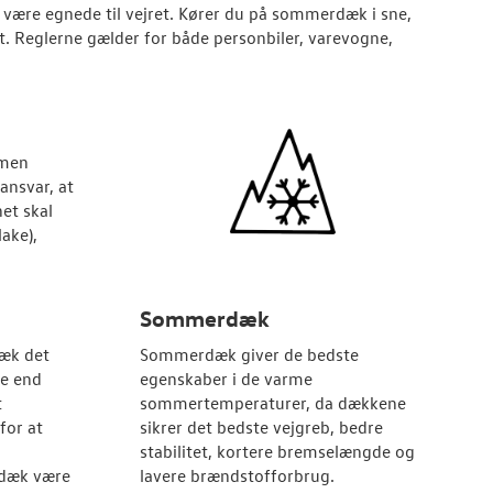
al være egnede til vejret. Kører du på sommerdæk i sne,
i alt. Reglerne gælder for både personbiler, varevogne,
 men
ansvar, at
net skal
ake),
Sommerdæk
dæk det
Sommerdæk giver de bedste
re end
egenskaber i de varme
t
sommertemperaturer, da dækkene
for at
sikrer det bedste vejgreb, bedre
stabilitet, kortere bremselængde og
sdæk være
lavere brændstofforbrug.