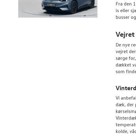
Fra den 1
is eller s
busser og
Vejret
De nye re
vejret de
sørge for
dækket v
som finde
Vinter
Vi anbefa
dæk, der 
kørselsmø
Vinterdæk
temperatu
kolde, våd