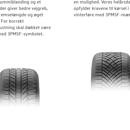
gummiblanding og et
en mulighed. Vores helårsd
der giver bedre vejgreb,
opfylder kravene til kørsel i
bremselængde og øget
vinterføre med 3PMSF-mær
. For korrekt
ustning skal dækket være
ed 3PMSF-symbolet.